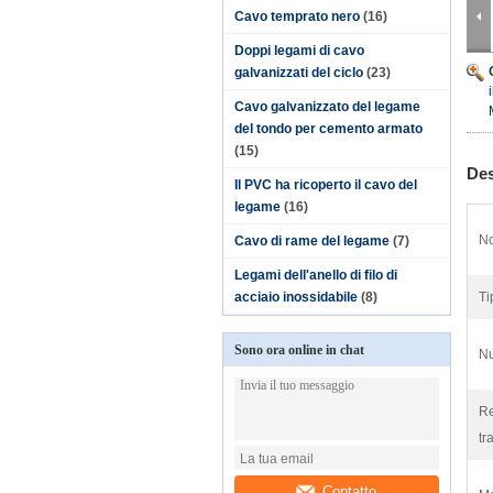
Cavo temprato nero
(16)
Doppi legami di cavo
galvanizzati del ciclo
(23)
Cavo galvanizzato del legame
del tondo per cemento armato
(15)
Des
Il PVC ha ricoperto il cavo del
legame
(16)
No
Cavo di rame del legame
(7)
Legami dell'anello di filo di
acciaio inossidabile
(8)
Ti
Sono ora online in chat
Nu
Re
tr
Contatto