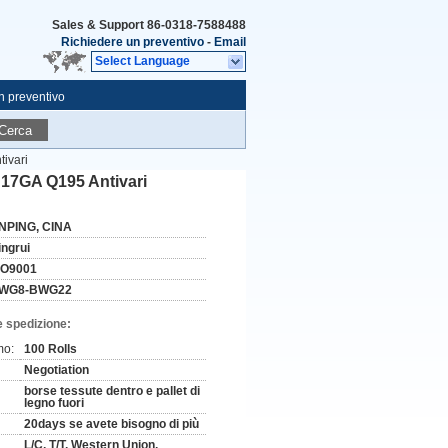
Sales & Support
86-0318-7588488
Richiedere un preventivo
-
Email
Select Language
n preventivo
Cerca
tivari
A 17GA Q195 Antivari
NPING, CINA
ingrui
SO9001
WG8-BWG22
e spedizione:
mo:
100 Rolls
Negotiation
borse tessute dentro e pallet di
legno fuori
20days se avete bisogno di più
L/C, T/T, Western Union,