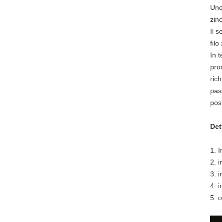
Uno 
zin
Il 
fil
In t
pro
ric
pas
pos
Det
1. 
2. i
3. i
4. 
5. 