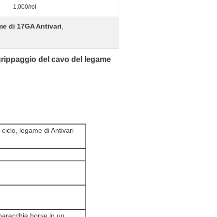
1,000/rol
e di 17GA Antivari
,
grippaggio del cavo del legame
ciclo, legame di Antivari
parecchie borse in un