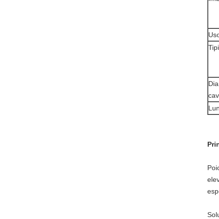
Uso
Tipi
Dia
cav
Lu
Pri
Poi
ele
esp
Sol