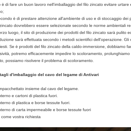
è di fare un buon lavoro nell'imballaggio del filo zincato evitare urtare e
co;
secondo è di prestare attenzione all'ambiente di uso e di stoccaggio dei pr
o zincato dovrebbero essere selezionate secondo le norme ambientali rea
erzo luogo, il sito di produzione dei prodotti del filo zincato sarà pulito 
duzione sarà effettuata secondo i metodi scientifici dell'operazione. Gli 
hiesti. Se è prodotti del filo zincato della caldo-immersione, dobbiamo f
sività, potremo efficacemente impedire lo scoloramento, prolunghiamo i
to, possiamo risolvere il problema di scoloramento.
tagli
d'
imballaggio
del cavo
del
legame
di
Antivari
Impacchettato insieme dal cavo del legame.
nterno e cartoni di plastica fuori.
nterno di plastica e borse tessute fuori.
interno di carta impermeabile e borse tessute fuori
o come vostra richiesta