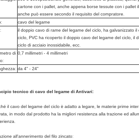
cartone con i pallet, anche appena borse tessute con i pallet i
anche può essere secondo il requisito del compratore.
:
cavo del legame
:
il doppio cavo di rame del legame del ciclo, ha galvanizzato i
ciclo, PVC ha ricoperto il doppio cavo del legame del ciclo, il
ciclo di acciaio inossidabile, ecc.
metro di
0,7 millimetri - 4 millimetri
o:
nghezza:
da 4" - 24"
ncipio tecnico di
cavo del legame di Antivari
:
ché il cavo del legame del ciclo è adatto a legare, le materie prime i
vata, in modo dal prodotto ha la migliori resistenza alla trazione ed all
erienza.
uzione all'annerimento del filo zincato: