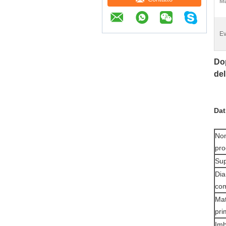
Ma
Ev
Dop
de
Dat
No
pro
Sup
Dia
co
Mat
pri
Imb