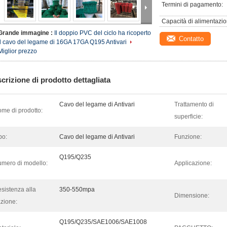
Termini di pagamento:
Capacità di alimentazio
Grande immagine :
Il doppio PVC del ciclo ha ricoperto
Contatto
il cavo del legame di 16GA 17GA Q195 Antivari
Miglior prezzo
crizione di prodotto dettagliata
Cavo del legame di Antivari
Trattamento di
me di prodotto:
superficie:
po:
Cavo del legame di Antivari
Funzione:
Q195/Q235
mero di modello:
Applicazione:
sistenza alla
350-550mpa
Dimensione:
azione:
Q195/Q235/SAE1006/SAE1008