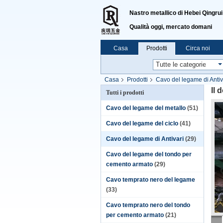
Nastro metallico di Hebei Qingrui
Qualità oggi, mercato domani
Casa
Prodotti
Circa noi
Casa
Prodotti
Cavo del legame di Antiv
Il 
Tutti i prodotti
Cavo del legame del metallo
(51)
Cavo del legame del ciclo
(41)
Cavo del legame di Antivari
(29)
Cavo del legame del tondo per
cemento armato
(29)
Cavo temprato nero del legame
(33)
Cavo temprato nero del tondo
per cemento armato
(21)