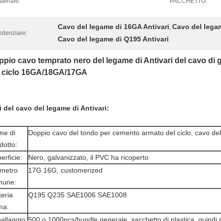
teriale:
PACCHETTO:
Cavo del legame di 16GA Antivari
Cavo del legam
,
idenziare:
Cavo del legame di Q195 Antivari
pio cavo temprato nero del legame di Antivari del cavo di 
l ciclo 16GA/18GA/17GA
i
del cavo del legame
di
Antivari
:
me di
Doppio cavo del tondo per cemento armato del ciclo, cavo del 
dotto:
erficie:
Nero, galvanizzato, il PVC ha ricoperto
metro
17G 16G, customerized
mune:
eria
Q195 Q235 SAE1006 SAE1008
ma:
allaggio:
500 o 1000pcs/bundle generale, sacchetto di plastica, quindi 