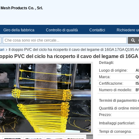
 Mesh Products Co. , Srl.
Giro della fabbrica
Controllo di qualità
Contattici
Richiedere u
ari
Il doppio PVC del ciclo ha ricoperto il cavo del legame di 16GA 17GA Q195 An
doppio PVC del ciclo ha ricoperto il cavo del legame di 16G
Dettagli:
Luogo di origine:
A
Marca:
Q
Certificazione:
I
Numero di modello:
B
Termini di pagamento 
Quantità di ordine mini
Prezzo:
Imballaggi particolari:
Tempi di consegna: