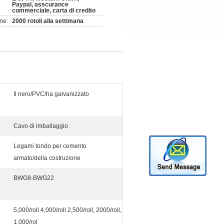
Paypal, asscurance
commerciale, carta di credito
ne:
2000 rotoli alla settimana
Il nero/PVC/ha galvanizzato
Cavo di imballaggio
Legami tondo per cemento
armato/della costruzione
BWG8-BWG22
5,000/roll 4,000/roll 2,500/roll, 2000/roll,
1,000/rol