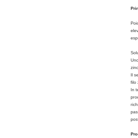
Pri
Poi
ele
esp
Sol
Uno 
zin
Il 
fil
In t
pro
ric
pas
pos
Pro