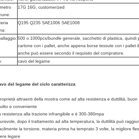
metro
17G 16G, customerized
mune:
eria
Q195 Q235 SAE1006 SAE1008
ma:
allaggio:
500 o 1000pcs/bundle generale, sacchetto di plastica, quindi 
cartone con i pallet, anche appena borse tessute con i pallet i
anche può essere secondo il requisito del compratore.
:
cavo del legame
cavo del legame del ciclo caratterizza
proprietà attraenti della mostra come ad alta resistenza e duttilità, buon
pulito e conveniente
la resistenza alla trazione infrangibile e è 300-380mpa
durevole, dopo il trattamento ad alta temperatura, la duttilità può ragg
acilmente la torsione, materia prima ha temprato 3 volte, la migliore fles
cere legare