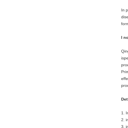
In 
dis
for
I no
Qin
isp
pro
Pri
effe
pro
Det
1. 
2. i
3. i