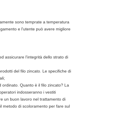
nteramente sono temprate a temperatura
ungamento e l'utente può avere migliore
d assicurare l'integrità dello strato di
odotti del filo zincato. Le specifiche di
li;
ed ordinato. Quanto è il filo zincato? La
operatori indosseranno i vestiti
are un buon lavoro nel trattamento di
l metodo di scoloramento per fare sul