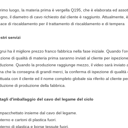
primo luogo, la materia prima è vergella Q195, che è elaborata ed assot
egno, il diametro di cavo richiesto dal cliente è raggiunto. Attualmente, è
nace di riscaldamento per il trattamento di riscaldamento e di tempera
stri servizi
grui ha il migliore prezzo franco fabbrica nella fase iniziale. Quando l'o
ezione di qualità di materia prima saranno inviati al cliente per ispezion
duzione. Quando la produzione raggiunge mezzo, il video sarà inviato al
ma che la consegna di grandi merci, la conferma di ispezione di qualità e
ttuata con il cliente ed il nome completo globale sia riferito al cliente p
duzione di produzione della fabbrica.
tagli d'imballaggio del cavo del legame del ciclo
Impacchettato insieme dal cavo del legame.
nterno e cartoni di plastica fuori.
nterno di plastica e borse tessute fuori.