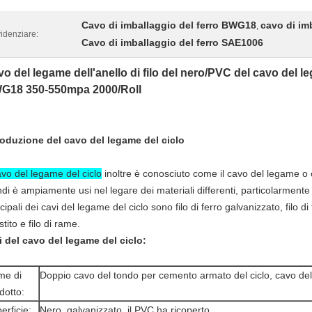
Cavo di imballaggio del ferro BWG18
cavo di im
,
idenziare:
Cavo di imballaggio del ferro SAE1006
o del legame dell'anello di filo del nero/PVC del cavo del l
G18 350-550mpa 2000/Roll
roduzione
del cavo del legame
del
ciclo
cavo del legame del ciclo
inoltre è conosciuto come il cavo del legame o 
ndi è ampiamente usi nel legare dei materiali differenti, particolarmente 
cipali dei cavi del legame del ciclo sono filo di ferro galvanizzato, filo d
stito e filo di rame.
i
del cavo del legame
del
ciclo
:
me di
Doppio cavo del tondo per cemento armato del ciclo, cavo del 
dotto:
erficie:
Nero, galvanizzato, il PVC ha ricoperto