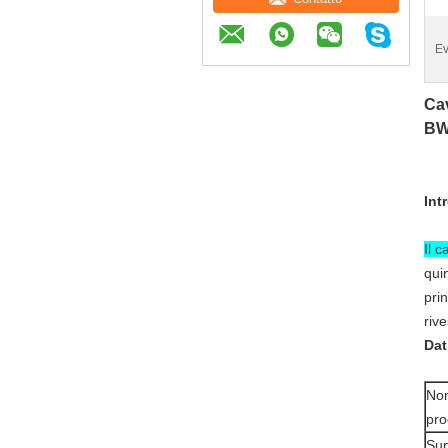
Ev
Cav
BW
Int
Il 
qui
prin
rive
Dat
No
pro
Sup