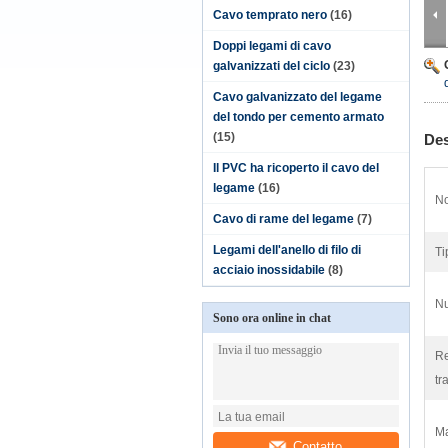
Cavo temprato nero
(16)
Doppi legami di cavo
galvanizzati del ciclo
(23)
Cavo galvanizzato del legame
del tondo per cemento armato
(15)
Des
Il PVC ha ricoperto il cavo del
legame
(16)
No
Cavo di rame del legame
(7)
Legami dell'anello di filo di
Ti
acciaio inossidabile
(8)
Nu
Sono ora online in chat
Re
tr
Ma
Contatto