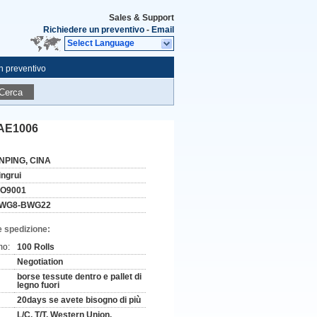
Sales & Support
Richiedere un preventivo
-
Email
Select Language
n preventivo
Cerca
SAE1006
NPING, CINA
ingrui
SO9001
WG8-BWG22
e spedizione:
mo:
100 Rolls
Negotiation
borse tessute dentro e pallet di
legno fuori
20days se avete bisogno di più
L/C, T/T, Western Union,