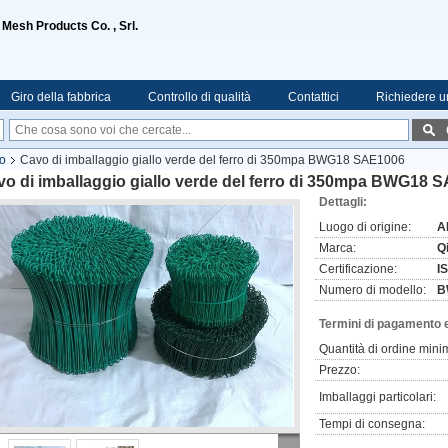
 Mesh Products Co. , Srl.
Giro della fabbrica
Controllo di qualità
Contattici
Richiedere u
lo
Cavo di imballaggio giallo verde del ferro di 350mpa BWG18 SAE1006
o di imballaggio giallo verde del ferro di 350mpa BWG18 
Dettagli:
Luogo di origine:
A
Marca:
Q
Certificazione:
I
Numero di modello:
B
Termini di pagamento 
Quantità di ordine mini
Prezzo:
Imballaggi particolari:
Tempi di consegna: