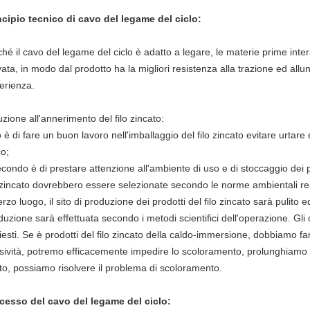
ncipio tecnico di cavo del legame del ciclo:
ché il cavo del legame del ciclo è adatto a legare, le materie prime i
vata, in modo dal prodotto ha la migliori resistenza alla trazione ed all
erienza.
uzione all'annerimento del filo zincato:
è di fare un buon lavoro nell'imballaggio del filo zincato evitare urtare e
co;
secondo è di prestare attenzione all'ambiente di uso e di stoccaggio dei pr
o zincato dovrebbero essere selezionate secondo le norme ambientali rea
erzo luogo, il sito di produzione dei prodotti del filo zincato sarà pulito 
duzione sarà effettuata secondo i metodi scientifici dell'operazione. Gli 
hiesti. Se è prodotti del filo zincato della caldo-immersione, dobbiamo f
sività, potremo efficacemente impedire lo scoloramento, prolunghiamo i
to, possiamo risolvere il problema di scoloramento.
cesso del cavo del legame del ciclo: