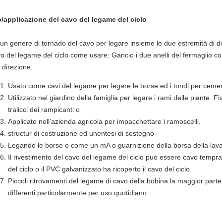
/applicazione del cavo del legame del ciclo
 un genere di tornado del cavo per legare insieme le due estremità di do
o del legame del ciclo come usare: Gancio i due anelli del fermaglio co
 direzione.
Usato come cavi del legame per legare le borse ed i tondi per ceme
Utilizzato nel giardino della famiglia per legare i rami delle piante. Fi
tralicci dei rampicanti o
Applicato nell'azienda agricola per impacchettare i ramoscelli.
structur di costruzione ed unentesi di sostegno
Legando le borse o come un mA o guarnizione della borsa della lav
Il rivestimento del cavo del legame del ciclo può essere cavo temprato
del ciclo o il PVC galvanizzato ha ricoperto il cavo del ciclo.
Piccoli ritrovamenti del legame di cavo della bobina la maggior parte 
differenti particolarmente per uso quotidiano