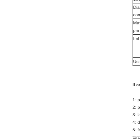
Dia
co
Mat
pri
Imb
Uso
Il 
1: 
2: 
3: 
4: 
5: f
tor