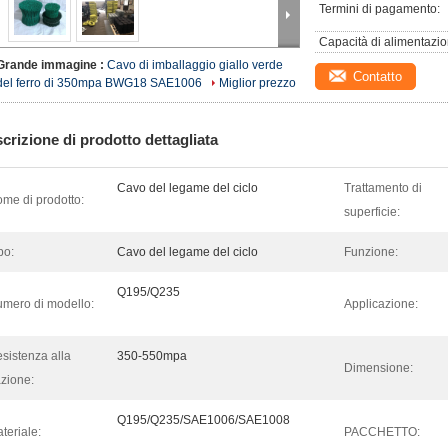
Termini di pagamento:
Capacità di alimentazio
Grande immagine :
Cavo di imballaggio giallo verde
Contatto
del ferro di 350mpa BWG18 SAE1006
Miglior prezzo
crizione di prodotto dettagliata
Cavo del legame del ciclo
Trattamento di
me di prodotto:
superficie:
po:
Cavo del legame del ciclo
Funzione:
Q195/Q235
mero di modello:
Applicazione:
sistenza alla
350-550mpa
Dimensione:
azione:
Q195/Q235/SAE1006/SAE1008
teriale:
PACCHETTO: