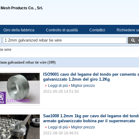
 Mesh Products Co. , Srl.
Giro della fabbrica
Controllo di qualità
Contattici
Richiedere u
ie wire
2mm galvanized rebar tie wire
(109)
ISO9001 cavo del legame del tondo per cemento 
galvanizzato 1.2mm del giro 1.2Kg
Leggi di più
Miglior prezzo
2021-05-26 14:51:50
Sae1008 1.2mm 1kg per cavo del legame del tond
armato galvanizzato bobina per il supermercato
Leggi di più
Miglior prezzo
2021-08-30 16:46:01