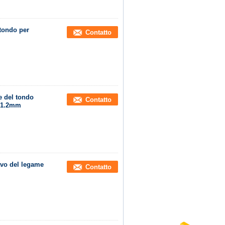
tondo per
Contatto
e del tondo
Contatto
i 1.2mm
avo del legame
Contatto