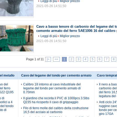
Leggi di più
Miglior prezzo
2021-05-26 14:51:50
Cavo a basso tenore di carbonio del legame del t
cemento armato del ferro SAE1006 16 del calibro 
Leggi di più
Miglior prezzo
2021-05-26 14:51:50
Page 1 of 11
|<
<<
1
2
3
4
5
6
7
8
el metallo
Cavo del legame del tondo per cemento armato
Cavo temprat
vo del
Calibro 18 intorno al cavo industriale del
Il nero a bas
el ferro
legame del tondo per cemento armato di
carbonio del
G22 Q195
0.70mm
del ferro 16,
legatura del
o di
Il giardino che recinta il PVC di 1000pcs 3.5lbs
ollici a 4
Q235 ha ricoperto il cavo di grippaggio
Anti ciclo 24
o del tondo
ruggine cavo
Filo di ferro molle del calibro della costruzione
to di
tondo per c
16,5 del acciaio al carbonio
giro 17GA