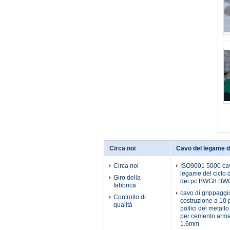
Circa noi
Cavo del legame d
Circa noi
ISO9001 5000 ca
legame del ciclo d
Giro della
dei pc BWG8 BW
fabbrica
cavo di grippaggi
Controllo di
costruzione a 10 p
qualità
pollici del metall
per cemento arma
1.6mm