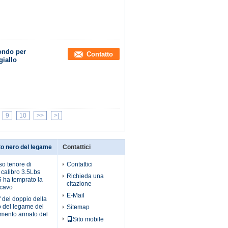
ondo per
Contatto
giallo
9
10
>>
>|
o nero del legame
Contattici
so tenore di
Contattici
 calibro 3.5Lbs
Richieda una
5 ha temprato la
citazione
 cavo
E-Mail
" del doppio della
 del legame del
Sitemap
emento armato del
Sito mobile