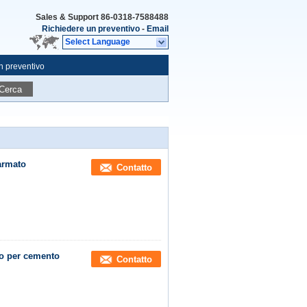
Sales & Support
86-0318-7588488
Richiedere un preventivo
-
Email
Select Language
n preventivo
Cerca
armato
Contatto
o per cemento
Contatto