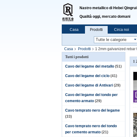
Nastro metallico di Hebei Qingrui
Qualità oggi, mercato domani
Casa
Prodotti
Circa noi
Casa
Prodotti
1 2mm galvanized rebar t
Tutti i prodotti
1 
Cavo del legame del metallo
(51)
Cavo del legame del ciclo
(41)
Cavo del legame di Antivari
(29)
Cavo del legame del tondo per
cemento armato
(29)
Cavo temprato nero del legame
(33)
Cavo temprato nero del tondo
per cemento armato
(21)