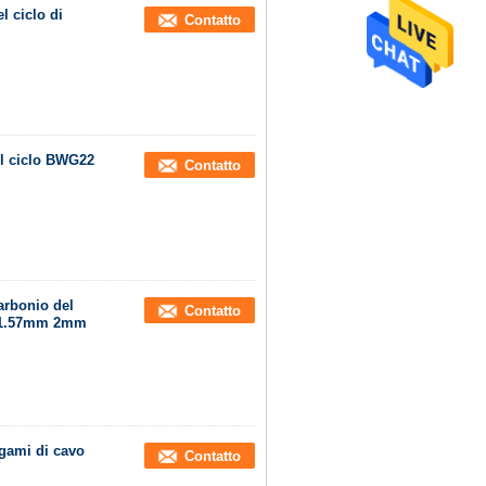
l ciclo di
Contatto
el ciclo BWG22
Contatto
arbonio del
Contatto
i 1.57mm 2mm
gami di cavo
Contatto