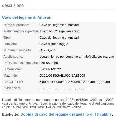
descrizione
Cavo del legame di Antivari
Nome di prodotto:
Cavo del legame di Antivari
Trattamento di superficie:
Il nero/PVC/ha galvanizzato
Tipo:
Cavo del legame di Antivari
Funzione:
Cavo di imballaggio
Numero di modello:
Q195/Q235
Applicazione:
Legami tondo per cemento armato/della costruzione
Resistenza alla trazione:
350-550mpa
Dimensione:
BWG8-BWG22
Materiale:
Q195/Q235/SAE1006/SAE1008
PACCHETTO:
5,000/roll 4,000/roll 2,500/roll, 2000/roll, 1,000/rol
Evidenziare:
,
,
cavo del legame temprato il nero 2000pcs
cavo temprato nero del legame di 200mm
cavo del legame di 150mm Antivari
L'anello di filo temprato nero lega un pacco di 125mm/150mm/200mm di 2000
cavi del legame di Antivari Specificazione del cavo del legame di Antivari come
colpi: Calibro SWG BWG AWG Pollice Millimetro Pollice ...
Bobina di cavo del legame del metallo di 16 calibri
Etichette:
,