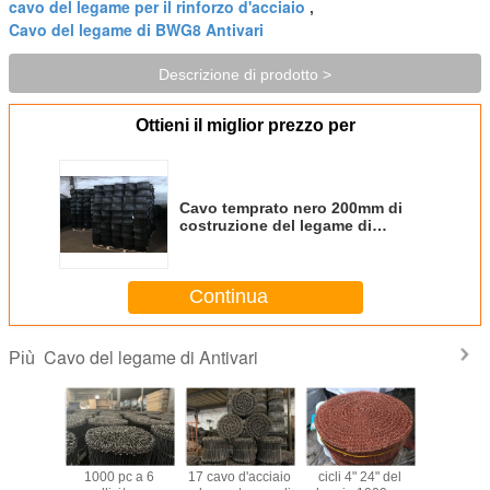
cavo del legame per il rinforzo d'acciaio
,
Cavo del legame di BWG8 Antivari
Descrizione di prodotto >
Ottieni il miglior prezzo per
Cavo temprato nero 200mm di
costruzione del legame di
2000pcs 150mm
Continua
Cavo del legame di Antivari
Più
l legame
1000 pc a 6
17 cavo d'acciaio
cicli 4" 24" del
Cavo del